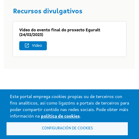
Recursos divulgativos
Vídeo do evento final do proxecto Eguralt
(24/02/2023)
Video
Este portal emprega cookies propias ou de terceiros con
fins analíticos, así como ligazóns a portais de terceiros para
poder compartir contido nas redes sociais. Pode obter máis
Información mantida e publicada na internet pola Axencia da Industria
información na
política de cookies
.
Forestal.
CONFIGURACIÓN DE COOKIES
Atención á cidadanía
Accesibilidade