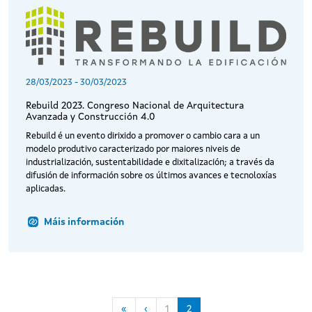
28/03/2023
-
30/03/2023
Rebuild 2023. Congreso Nacional de Arquitectura
Avanzada y Construcción 4.0
Rebuild é un evento dirixido a promover o cambio cara a un
modelo produtivo caracterizado por maiores niveis de
industrialización, sustentabilidade e dixitalización; a través da
difusión de información sobre os últimos avances e tecnoloxías
aplicadas.
Máis información
Paxinación
First page
Páxina anterior
«
‹
1
2